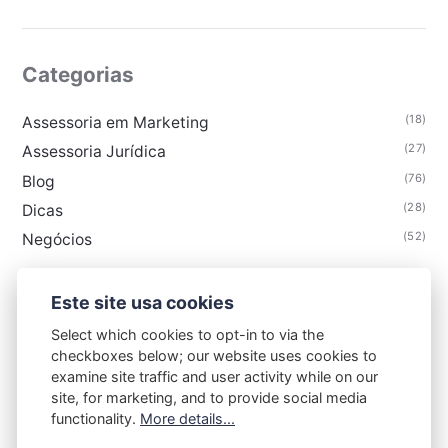
Categorias
(18)
Assessoria em Marketing
(27)
Assessoria Jurídica
(76)
Blog
(28)
Dicas
(52)
Negócios
Este site usa cookies
Select which cookies to opt-in to via the
EQUIPE ASSESSORIA
checkboxes below; our website uses cookies to
examine site traffic and user activity while on our
Termos de Uso
Sobre
Política de privacidade
site, for marketing, and to provide social media
functionality.
More details...