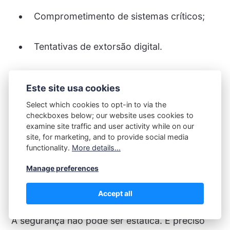
Comprometimento de sistemas críticos;
Tentativas de extorsão digital.
Esse plano deve estar integrado ao
Plano de
Este site usa cookies
Continuidade de Negócios (PCN)
e ao
Plano
de Recuperação de Desastres (DRP)
,
Select which cookies to opt-in to via the
checkboxes below; our website uses cookies to
garantindo que, mesmo após um ataque severo,
examine site traffic and user activity while on our
a organização possa retomar suas atividades
site, for marketing, and to provide social media
com agilidade e segurança.
functionality.
More details...
Manage preferences
Monitoramento e Inteligência
Cibernética
Accept all
A segurança não pode ser estática. É preciso