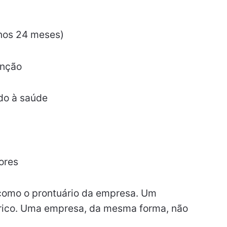
enos 24 meses)
enção
do à saúde
ores
 como o prontuário da empresa. Um
órico. Uma empresa, da mesma forma, não