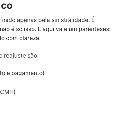
ico
inido apenas pela sinistralidade. É
ão é só isso. E aqui vale um parênteses:
do com clareza.
o reajuste são:
sto e pagamento)
VCMH)